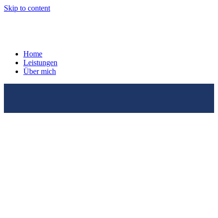
Skip to content
Home
Leistungen
Über mich
Open
Close
mobile
mobile
menu
menu